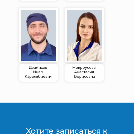
Дзамихов
Мокроусова
Инал
Анастасия
Каральбиевич
Борисовна
Хотите записаться к