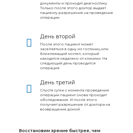
документы и проходит диагностику.
Только после этого доктор выдает
пациенту разрешение на проведение
операции.​​​​​​​
День второй
После этого пациент может
заселяеться в одну из гостиниц или
близлежащий хостел, который
находится недалеко от клиники. На
следующий день проводится
операция.​​
День третий
Спустя сутки с момента проведения
операции пациент снова проходит
обследование. И после этого
получает разрешение от доктора на
возвращение домой.​​​​​​​
Восстановим зрение быстрее, чем