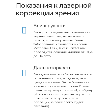
Показания к лазерной
коррекции зрения
Близорукость
Вы хорошо видите информацию на
экране телефона, но не можете
разглядеть номер автомобиля.
Заболевание называется миопия.
Методами Lasik, ФРК и FemtoLasik
проводится лечение миопии от −0,75
до −14 дптр.
Дальнозоркость
Вы видите птиц в небе, но не можете
сосчитать мелочь, когда вам дают
сдачу в магазине. Это заболевание
называется гиперметропия. Врачи
лечат гиперметропию от +1 до +5 дптр.
(Исключение-если дальнозоркость
появилась с возрастом, то в
операции, скорее всего, будет
отказано).