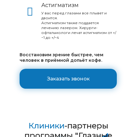
Астигматизм
У вас перед глазами все плывет и
двоится.
Астигматизм также поддается
лечению лазером. Хирурги-
офтальмологи лечат астигматизм от +/
−1 до +/−4
Восстановим зрение быстрее, чем
человек в приёмной допьёт кофе.
Заказать звонок
Клиники
-партнеры
программы "Глазные